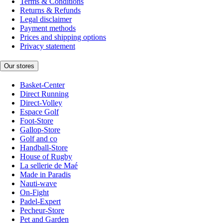
Terms & Conditions
Returns & Refunds
Legal disclaimer
Payment methods
Prices and shipping options
Privacy statement
Our stores
Basket-Center
Direct Running
Direct-Volley
Espace Golf
Foot-Store
Gallop-Store
Golf and co
Handball-Store
House of Rugby
La sellerie de Maé
Made in Paradis
Nauti-wave
On-Fight
Padel-Expert
Pecheur-Store
Pet and Garden