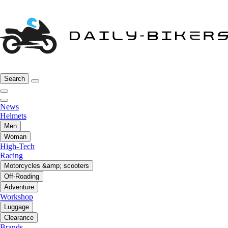
Search
News
Helmets
Men
Woman
High-Tech
Racing
Motorcycles &amp; scooters
Off-Roading
Adventure
Workshop
Luggage
Clearance
Brands