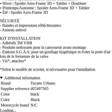
• Hiver : Spoiler Aero-Frame 3D + Tablier + Doublure
• Printemps/Automne : Spoiler Aero-Frame 3D + Tablier
• Été : Spoiler Aero-Frame 3D
SÉCURITÉ
- Bandes et impressions réfléchissantes
- Anneau antivol
KIT D'INSTALLATION
- Adhésifs 3M VHB
- Produits nettoyants pour la carrosserie avant montage
- Embout S.G.A.S. pour un gonflage hygiénique et éviter la perte d'air
lors de la fermeture de la valve
- Vis*, attaches*
*Selon le modèle de scooter, si nécessaires pour l'installation.
Additional information
Brand
Tucano Urbano
Supplier reference
407497565
Color
black
Color
Black
Motorcycle brand
N/C
Loading...