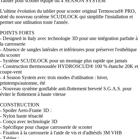
Tablier pour scooter équipé du 4 SEASON SYSTEM
L'ultime évolution du tablier pour scooter original Termoscud® PRO,
doté du nouveau système SCUDLOCK qui simplifie l'installation et
permet une utilisation toute l'année.
POINTS FORTS
- Designed in Italy avec technologie 3D pour une intégration parfaite à
la carrosserie
- Absence de sangles latérales et inférieures pour préserver l'esthétique
du scooter
- Système SCUDLOCK pour un montage plus rapide que jamais
- Construction thermosoudée HYDROSCUD® 100 % étanche 20K et
coupe-vent
- 4 Season System avec trois modes d'utilisation : hiver,
printemps/automne, été
- Nouveau système gonflable anti-flottement breveté S.G.A.S. pour
éviter le flottement à haute vitesse
CONSTRUCTION
- Spoiler Aero-Frame 3D :
- Nylon haute ténacité
- Conçu avec technologie 3D
- Spécifique pour chaque carrosserie de scooter
- Fixation à la carrosserie à l'aide de vis et d'adhésifs 3M VHB
- Tablier :