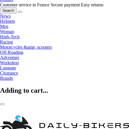
Customer service in France
Secure payment
Easy returns
Search
News
Helmets
Men
Woman
High-Tech
Racing
Motorcycles &amp; scooters
Off-Roading
Adventure
Workshop
Luggage
Clearance
Brands
Adding to cart...