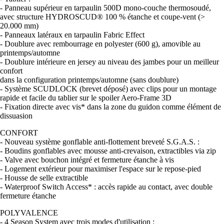
- Panneau supérieur en tarpaulin 500D mono-couche thermosoudé,
avec structure HYDROSCUD® 100 % étanche et coupe-vent (>
20.000 mm)
- Panneaux latéraux en tarpaulin Fabric Effect
- Doublure avec rembourrage en polyester (600 g), amovible au
printemps/automne
- Doublure intérieure en jersey au niveau des jambes pour un meilleur
confort
dans la configuration printemps/automne (sans doublure)
- Système SCUDLOCK (brevet déposé) avec clips pour un montage
rapide et facile du tablier sur le spoiler Aero-Frame 3D
- Fixation directe avec vis* dans la zone du guidon comme élément de
dissuasion
CONFORT
- Nouveau système gonflable anti-flottement breveté S.G.A.S. :
- Boudins gonflables avec mousse anti-crevaison, extractibles via zip
- Valve avec bouchon intégré et fermeture étanche à vis
- Logement extérieur pour maximiser l'espace sur le repose-pied
- Housse de selle extractible
- Waterproof Switch Access* : accès rapide au contact, avec double
fermeture étanche
POLYVALENCE
- 4 Season System avec trois modes d'utilisation :