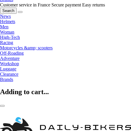
Customer service in France
Secure payment
Easy returns
Search
News
Helmets
Men
Woman
High-Tech
Racing
Motorcycles &amp; scooters
Off-Roading
Adventure
Workshop
Luggage
Clearance
Brands
Adding to cart...