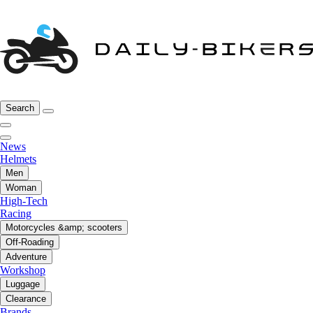
Search
News
Helmets
Men
Woman
High-Tech
Racing
Motorcycles &amp; scooters
Off-Roading
Adventure
Workshop
Luggage
Clearance
Brands