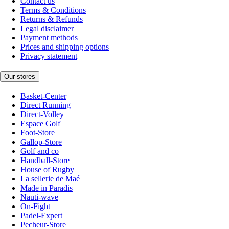
Contact us
Terms & Conditions
Returns & Refunds
Legal disclaimer
Payment methods
Prices and shipping options
Privacy statement
Our stores
Basket-Center
Direct Running
Direct-Volley
Espace Golf
Foot-Store
Gallop-Store
Golf and co
Handball-Store
House of Rugby
La sellerie de Maé
Made in Paradis
Nauti-wave
On-Fight
Padel-Expert
Pecheur-Store