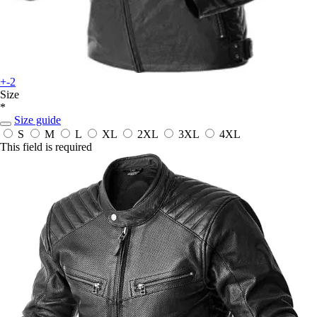
+-2
Size
*
Size guide
S
M
L
XL
2XL
3XL
4XL
This field is required