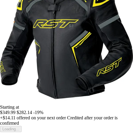
Starting at
$349.99
$282.14
-19%
+$14.11
offered on your next order
Credited after your order is
confirmed
Loading...