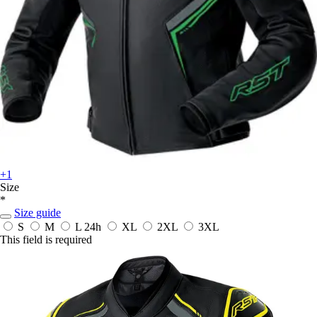
+1
Size
*
Size guide
S
M
L
24h
XL
2XL
3XL
This field is required