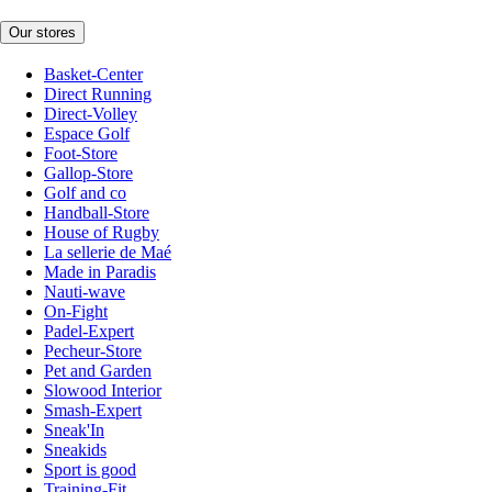
Our stores
Basket-Center
Direct Running
Direct-Volley
Espace Golf
Foot-Store
Gallop-Store
Golf and co
Handball-Store
House of Rugby
La sellerie de Maé
Made in Paradis
Nauti-wave
On-Fight
Padel-Expert
Pecheur-Store
Pet and Garden
Slowood Interior
Smash-Expert
Sneak'In
Sneakids
Sport is good
Training-Fit