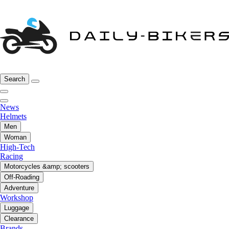
Search
News
Helmets
Men
Woman
High-Tech
Racing
Motorcycles &amp; scooters
Off-Roading
Adventure
Workshop
Luggage
Clearance
Brands