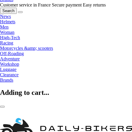
Customer service in France
Secure payment
Easy returns
Search
News
Helmets
Men
Woman
High-Tech
Racing
Motorcycles &amp; scooters
Off-Roading
Adventure
Workshop
Luggage
Clearance
Brands
Adding to cart...