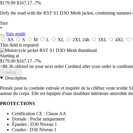
$179.99
$167.17
-7%
Defy the road with the RST S1 D3O Mesh jacket, combining summer com
Size
*
Size guide
XS
S
M
L
XL
2XL
24h
3XL
4XL
This field is required
Starting at
$179.99
$167.17
-7%
+$8.36
offered on your next order
Credited after your order is confirm
Loading...
Description
Pensée pour la conduite estivale et inspirée de la célèbre veste textile
autour du corps. Elle est équipée d'une doublure intérieure amovible éta
PROTECTIONS
Certification CE : Classe AA
Dorsale : Poche uniquement
Épaules : D30 Niveau 1
Coudes : D30 Niveau 1