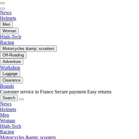
News
Helmets
Men
Woman
High-Tech
Racing
Motorcycles &amp; scooters
Off-Roading
Adventure
Workshop
Luggage
Clearance
Brands
Customer service in France
Secure payment
Easy returns
Search
News
Helmets
Men
Woman
High-Tech
Racing
Motorcycles &amp; scooters